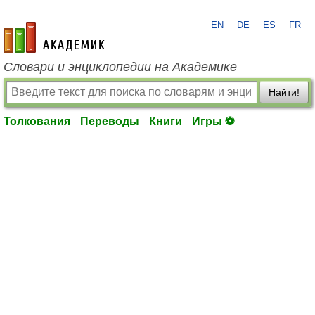
EN
DE
ES
FR
academic.ru
Словари и энциклопедии на Академике
Найти!
Толкования
Переводы
Книги
Игры ⚽